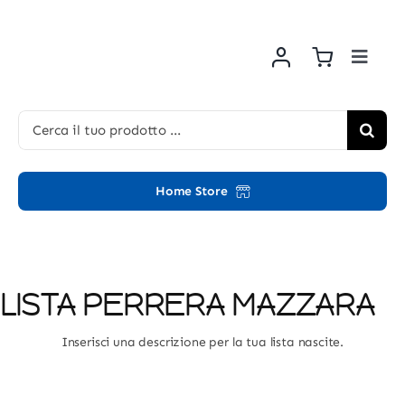
Salta
al
contenuto
Toggl
Navig
Home
Cerca
per:
Chi si
Home Store
Liste n
Shop
LISTA PERRERA MAZZARA
Inserisci una descrizione per la tua lista nascite.
News
Contat