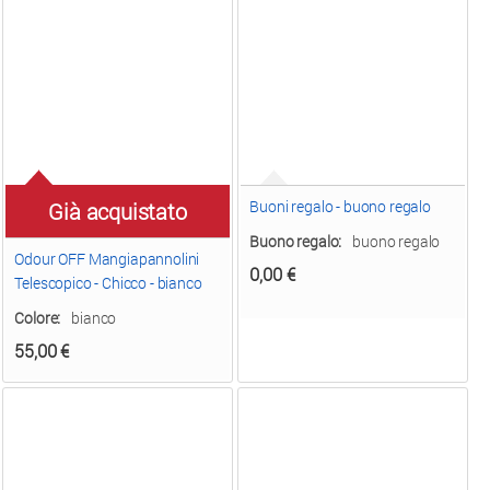
Buoni regalo - buono regalo
Già acquistato
Buono regalo:
buono regalo
Odour OFF Mangiapannolini
0,00
€
Telescopico - Chicco - bianco
Colore:
bianco
55,00
€